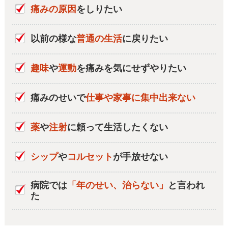
痛みの原因
をしりたい
以前の様な
普通の生活
に戻りたい
趣味
や
運動
を痛みを気にせずやりたい
痛みのせいで
仕事や家事に集中出来ない
薬
や
注射
に頼って生活したくない
シップ
や
コルセット
が手放せない
病院では
「年のせい、治らない」
と言われ
た