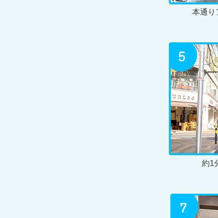
本通り
約1