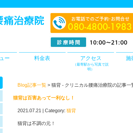
ュー
料金表
アクセス
施
（最寄駅から写真で説
明）
Blog記事一覧
> 猫背 - クリニカル腰痛治療院の記事一
猫背は百害あって一利なし！
2021.07.21 | Category:
猫背
猫背は不調の元！