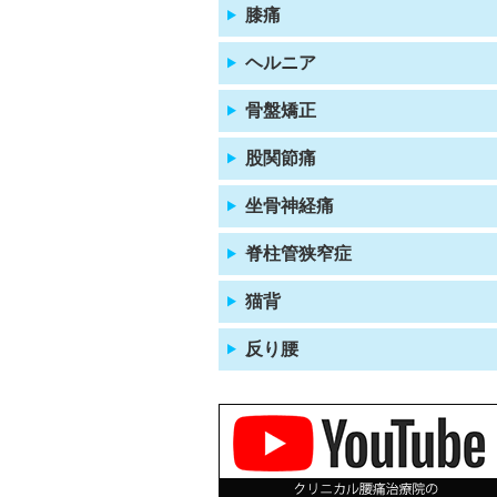
膝痛
ヘルニア
骨盤矯正
股関節痛
坐骨神経痛
脊柱管狭窄症
猫背
反り腰