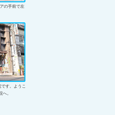
リアの手前で左
院です。ようこ
院へ。